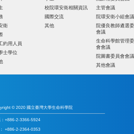
生
校院環安衛相關資訊
主管會議
務
國際交流
院環安衛小組會
安衛
其他
院優良教師遴選
會議
際
生命科學館管理
工約用人員
會會議
學士學位
院圖書委員會會
他
其他會議
pyright © 2020 國立臺灣大學生命科學院
+886-2-3366-5924
： +886-2-2364-0353