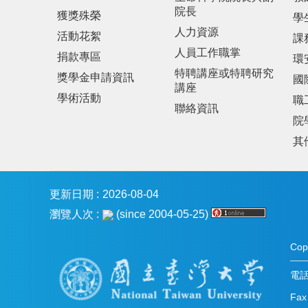
院長
獲獎殊榮
學
人力資源
活動花絮
課
人員工作職掌
捐款專區
環
特聘講座或特聘研究
獎學金申請資訊
國
講座
學術活動
職
聯絡資訊
院
其
更新日期
2026-08-04
瀏覽人次
(since 2004-05-25)
Co
電話：
Fax