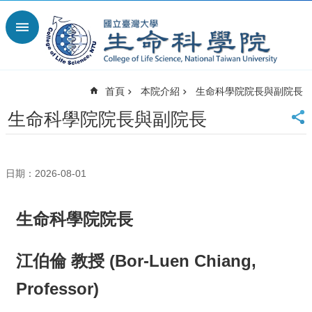
跳到主要內容區塊
進
階
搜
尋
首頁
本院介紹
生命科學院院長與副院長
回
首
生命科學院院長與副院長
頁
臺
大
日期：2026-08-01
首
頁
網
生命科學院院長
站
導
覽
江伯倫 教授 (Bor-Luen Chiang,
English
Professor)
最
新