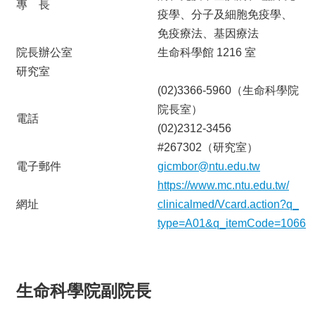
專 長
表
疫學、分子及細胞免疫學、
格
免疫療法、基因療法
會
院長辦公室
生命科學館 1216 室
議
研究室
記
(02)3366-5960（生命科學院
錄
院長室）
電話
捐
(02)2312-3456
款
#267302（研究室）
專
區
電子郵件
gicmbor@ntu.edu.tw
https://www.mc.ntu.edu.tw/
網址
clinicalmed/Vcard.action?q_
type=A01&q_itemCode=1066
生命科學院副院長