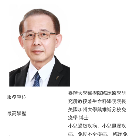
消
息
本
院
介
紹
系
所
學
程
單
位
臺灣大學醫學院臨床醫學研
服務單位
本
究所教授兼生命科學院院長
院
美國加州大學戴維斯分校免
法
最高學歷
條
疫學 博士
小兒過敏疾病、小兒風溼疾
常
用
病、免疫不全疾病、 臨床免