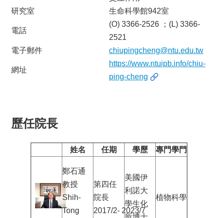
研究室
生命科學館942室
(O) 3366-2526 ；(L) 3366-
電話
2521
電子郵件
chiupingcheng@ntu.edu.tw
https://www.ntuipb.info/chiu-
網址
ping-cheng
歷任院長
姓名
任期
學歷
專門學門
鄭石通
美國伊
教授
第四任
利諾大
Shih-
院長
植物科學
學生化
Tong
2017/2- 2023/7
所博士