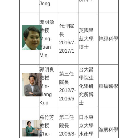
Jeng
閔明源
代理院
教授
英國里
長
Ming-
茲大學
神經科學
2016/7-
Yuan
博士
2017/1
Min
郭明良
台大醫
第三任
教授
學院生
院長
Min-
化學研
腫瘤醫學
2012/7-
Liang
究所博
2016/6
Kuo
士
羅竹芳
第二任
日本東
教授
院長
京大學
漁病科學
Chu-
2006/8-
水產學