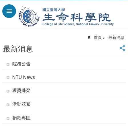
跳到主要內容區塊
進
階
搜
尋
首頁
最新消息
回
首
最新消息
頁
臺
院務公告
大
首
NTU News
頁
網
獲獎殊榮
站
導
覽
活動花絮
English
捐款專區
最
新