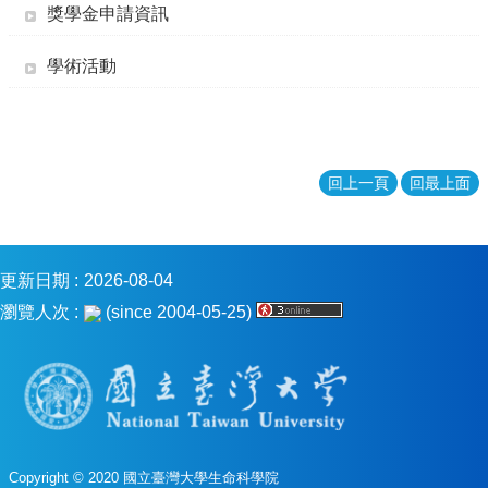
獎學金申請資訊
消
息
學術活動
本
院
介
紹
回上一頁
回最上面
系
所
學
程
更新日期
2026-08-04
單
位
瀏覽人次
(since 2004-05-25)
本
院
法
條
常
Copyright © 2020 國立臺灣大學生命科學院
用