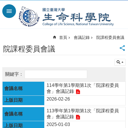
跳到主要內容區塊
進
階
搜
尋
首頁
會議記錄
院課程委員會議
回
首
院課程委員會議
頁
臺
大
首
頁
114學年第1學期第1次「院課程委員
網
會」會議記錄
站
導
2026-02-26
覽
113學年第1學期第1次「院課程委員
English
會」會議記錄
最
2025-01-03
新