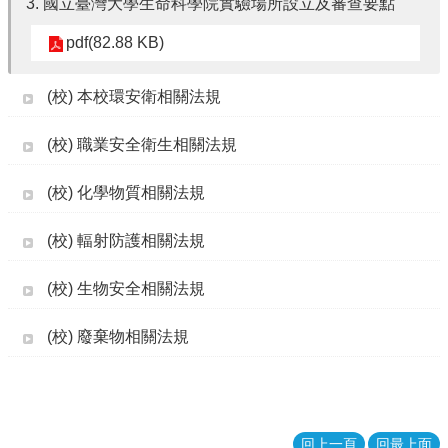
3. 國立臺灣大學生命科學院實驗場所設立及審查要點
消
息
pdf(82.88 KB)
本
(校) 本校環安衛相關法規
院
介
紹
(校) 職業安全衛生相關法規
系
(校) 化學物質相關法規
所
學
(校) 輻射防護相關法規
程
單
位
(校) 生物安全相關法規
本
(校) 廢棄物相關法規
院
法
條
常
用
回上一頁
回最上面