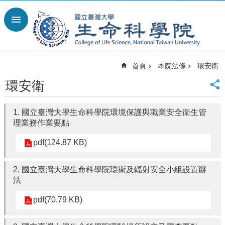
跳到主要內容區塊
進
階
搜
尋
首頁
本院法條
環安衛
回
首
環安衛
頁
臺
1. 國立臺灣大學生命科學院環境保護與職業安全衛生管
大
理業務作業要點
首
頁
pdf(124.87 KB)
網
站
2. 國立臺灣大學生命科學院環衛及輻射安全小組設置辦
導
法
覽
English
pdf(70.79 KB)
最
新