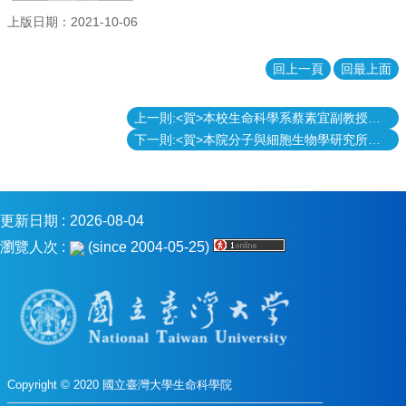
消
上版日期：2021-10-06
息
回上一頁
回最上面
本
院
介
上一則:<賀>本校生命科學系蔡素宜副教授研究團隊發現心臟剪接因子對肌節形成的分子機制 成果榮登國際知名期刊 Circulation Research
紹
下一則:<賀>本院分子與細胞生物學研究所黃筱鈞副教授 榮獲110年度科技部吳大猷先生紀念獎
系
所
學
程
更新日期
2026-08-04
單
瀏覽人次
(since 2004-05-25)
位
本
院
法
條
常
Copyright © 2020 國立臺灣大學生命科學院
用