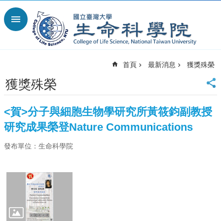
跳到主要內容區塊
進
階
搜
尋
首頁
最新消息
獲獎殊榮
回
首
獲獎殊榮
頁
臺
<賀>分子與細胞生物學研究所黃筱鈞副教授
大
首
研究成果榮登Nature Communications
頁
發布單位：生命科學院
網
站
導
覽
English
最
新