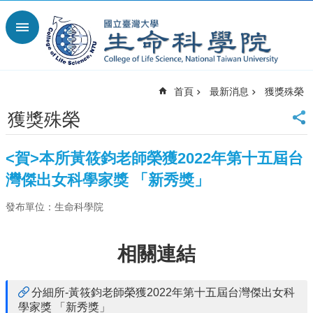
跳到主要內容區塊
進
階
搜
尋
首頁
最新消息
獲獎殊榮
回
首
獲獎殊榮
頁
臺
<賀>本所黃筱鈞老師榮獲2022年第十五屆台
大
首
灣傑出女科學家獎 「新秀獎」
頁
發布單位：生命科學院
網
站
導
相關連結
覽
English
分細所-黃筱鈞老師榮獲2022年第十五屆台灣傑出女科
最
學家獎 「新秀獎」
新