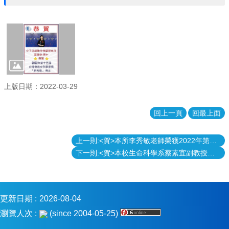
消
息
本
院
介
紹
上版日期：2022-03-29
系
所
學
回上一頁
回最上面
程
單
上一則:<賀>本所李秀敏老師榮獲2022年第十五屆台灣傑出女科學家獎 「傑出獎」
位
下一則:<賀>本校生命科學系蔡素宜副教授研究團隊發現心臟剪接因子對肌節形成的分子機制 成果榮登國際知名期刊 Circulation Research
本
院
法
條
更新日期
2026-08-04
瀏覽人次
(since 2004-05-25)
常
用