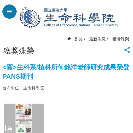
跳到主要內容區塊
進
階
搜
尋
首頁
最新消息
獲獎殊榮
回
首
獲獎殊榮
頁
臺
<賀>生科系/植科所何銘洋老師研究成果榮登
大
首
PANS期刊
頁
發布單位：生命科學院
網
站
導
覽
English
最
新