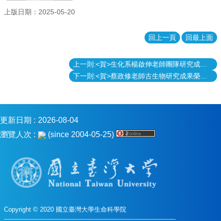
消
上版日期：2025-05-20
息
回上一頁
回最上面
本
院
介
上一則:<賀>生化系楊啟伸老師團隊研究成果榮登Nature Communications期刊
紹
下一則:<賀>蔡政修老師古生物研究成果榮登Science期刊
系
所
學
程
更新日期
2026-08-04
單
瀏覽人次
(since 2004-05-25)
位
本
院
法
條
常
Copyright © 2020 國立臺灣大學生命科學院
用