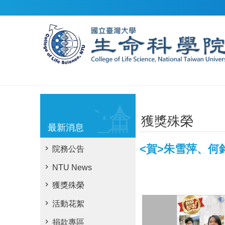
跳到主要內容區塊
獲獎殊榮
最新消息
<賀>朱雪萍、何
院務公告
NTU News
獲獎殊榮
活動花絮
捐款專區