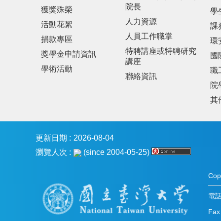
院長
獲獎殊榮
學
人力資源
活動花絮
課
人員工作職掌
捐款專區
環
特聘講座或特聘研究
獎學金申請資訊
國
講座
學術活動
職
聯絡資訊
院
其
更新日期
2026-08-04
瀏覽人次
(since 2004-05-25)
Co
電話：
Fax