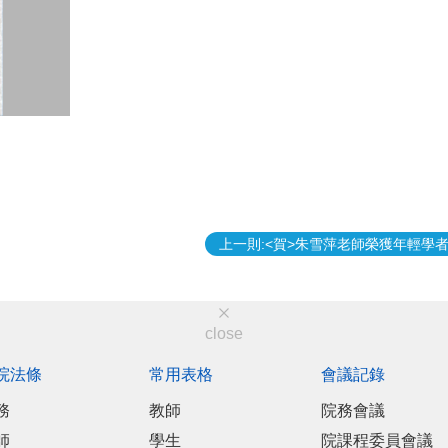
上一則:<賀>朱雪萍老師榮獲年輕學
close
院法條
常用表格
會議記錄
務
教師
院務會議
師
學生
院課程委員會議