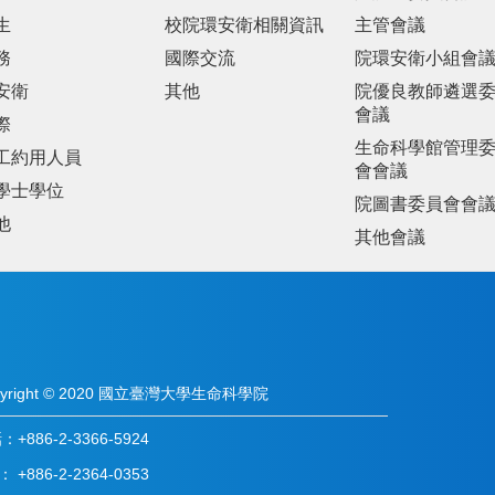
生
校院環安衛相關資訊
主管會議
務
國際交流
院環安衛小組會
安衛
其他
院優良教師遴選
會議
際
生命科學館管理
工約用人員
會會議
學士學位
院圖書委員會會
他
其他會議
pyright © 2020 國立臺灣大學生命科學院
+886-2-3366-5924
： +886-2-2364-0353