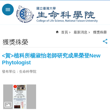
跳到主要內容區塊
進
階
搜
尋
首頁
最新消息
獲獎殊榮
回
首
獲獎殊榮
頁
臺
<賀>植科所楊淑怡老師研究成果榮登New
大
Phytologist
首
頁
發布單位：生命科學院
網
站
導
覽
English
最
新