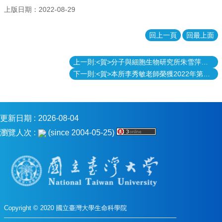
上版日期：2022-08-29
消
息
回上一頁
回最上面
本
院
介
上一則:<賀>分子與細胞生物研究所朱雪萍老師研究成果榮登期刊Nature Protocols
紹
下一則:<賀>本所李秀敏老師榮獲2022年第十五屆台灣傑出女科學家獎 「傑出獎」
系
所
學
更新日期
2026-08-04
程
單
瀏覽人次
(since 2004-05-25)
位
本
院
法
條
常
Copyright © 2020 國立臺灣大學生命科學院
用