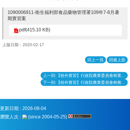
消
息
1090006911-衛生福利部食品藥物管理署109年7-8月暑
期實習案
本
院
pdf(415.10 KB)
介
紹
上版日期：2020-02-17
系
所
回上一頁
回最上面
學
程
上一則:【校外實習】行政院農業委員會林業試驗所109年暑假實習案
單
位
下一則:【校外實習】行政院農業委員會林務局109年度暑期實習生招募
本
院
法
更新日期
2026-08-04
條
瀏覽人次
(since 2004-05-25)
常
用