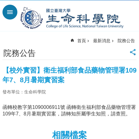
跳到主要內容區塊
進
階
搜
尋
首頁
最新消息
院務公告
回
首
院務公告
頁
臺
【校外實習】衛生福利部食品藥物管理署109
大
首
年7、8月暑期實習案
頁
發布單位：生命科學院
網
站
導
函轉校教字第1090006911號 函轉衛生福利部食品藥物管理署
覽
109年7、8月暑期實習案，請轉知所屬學生知照，請查照。
English
最
相關檔案
新