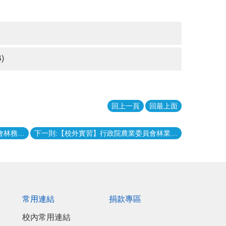
B)
回上一頁
回最上面
上一則:【校外實習】行政院農業委員會林務局花蓮林區管理處「池南自然教育中心109年度暑期大學院校學生實習計畫」
下一則:【校外實習】行政院農業委員會林業試驗所109年暑假實習案
常用連結
捐款專區
校內常用連結