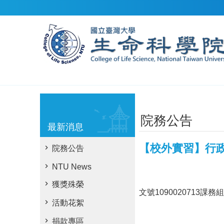
跳到主要內容區塊
院務公告
最新消息
【校外實習】行政
院務公告
NTU News
獲獎殊榮
文號109002071
活動花絮
捐款專區