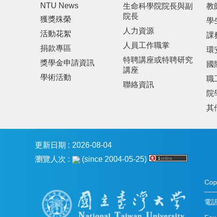
NTU News
生命科學院院長與副
教
院長
獲獎殊榮
學
人力資源
活動花絮
課
人員工作職掌
捐款專區
環
特聘講座或特聘研究
獎學金申請資訊
國
講座
學術活動
職
聯絡資訊
院
其
更新日期
2026-08-04
瀏覽人次
(since 2004-05-25)
Co
電話：