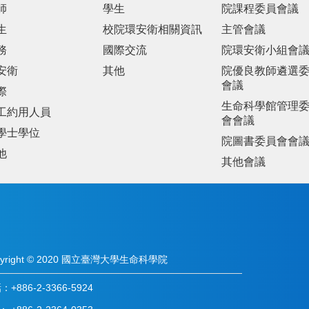
師
學生
院課程委員會議
生
校院環安衛相關資訊
主管會議
務
國際交流
院環安衛小組會
安衛
其他
院優良教師遴選
會議
際
生命科學館管理
工約用人員
會會議
學士學位
院圖書委員會會
他
其他會議
pyright © 2020 國立臺灣大學生命科學院
+886-2-3366-5924