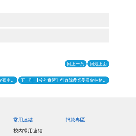
回上一頁
回最上面
上一則:【校外實習】行政院農業委員會臺南區農業改良場109年暑期實習案
下一則:【校外實習】行政院農業委員會林務局花蓮林區管理處「池南自然教育中心109年度暑期大學院校學生實習計畫」
常用連結
捐款專區
校內常用連結