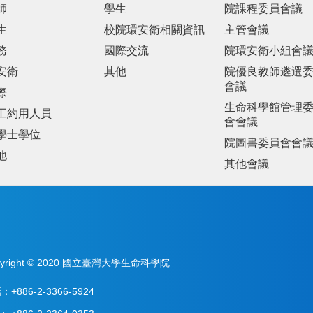
師
學生
院課程委員會議
生
校院環安衛相關資訊
主管會議
務
國際交流
院環安衛小組會
安衛
其他
院優良教師遴選
會議
際
生命科學館管理
工約用人員
會會議
學士學位
院圖書委員會會
他
其他會議
pyright © 2020 國立臺灣大學生命科學院
+886-2-3366-5924