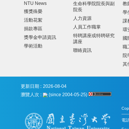
NTU News
生命科學院院長與副
教
院長
獲獎殊榮
學
人力資源
活動花絮
課
人員工作職掌
捐款專區
環
特聘講座或特聘研究
獎學金申請資訊
國
講座
學術活動
職
聯絡資訊
院
其
更新日期
2026-08-04
瀏覽人次
(since 2004-05-25)
Co
電話：