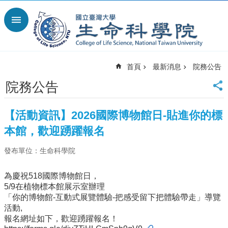
跳到主要內容區塊
進
階
搜
尋
首頁
最新消息
院務公告
回
首
院務公告
頁
臺
【活動資訊】2026國際博物館日-貼進你的標
大
首
本館，歡迎踴躍報名
頁
發布單位：生命科學院
網
站
導
為慶祝518國際博物館日，
覽
5/9在植物標本館展示室辦理
「你的博物館-互動式展覽體驗-把感受留下把體驗帶走」導覽
English
活動,
最
報名網址如下，歡迎踴躍報名！
新