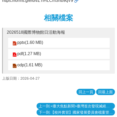
https://forms.gle/divZTiHLCmSnb9qV9
消
息
相關檔案
本
院
介
2026518國際博物館日活動海報
紹
pptx(1.60 MB)
系
所
pdf(1.27 MB)
學
程
odp(1.61 MB)
單
位
上版日期：2026-04-27
本
院
回上一頁
回最上面
法
條
上一則:<臺大焦點新聞>臺灣首次發現滅絕、特有且大型的鳥類─滅絕孔雀
常
下一則:【校外實習】國家發展委員會檔案管理局115年暑假實習學生申請事宜
用