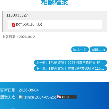
相關檔案
消
息
1150033327
本
pdf(550.18 KB)
院
介
紹
上版日期：2026-04-21
系
所
回上一頁
回最上面
學
程
上一則:【活動資訊】2026國際博物館日-貼進你的標本館，歡迎踴躍報名
單
下一則:【校外實習】農業部林業試驗所115年暑假實習案
位
本
院
法
更新日期
2026-08-04
條
瀏覽人次
(since 2004-05-25)
常
用