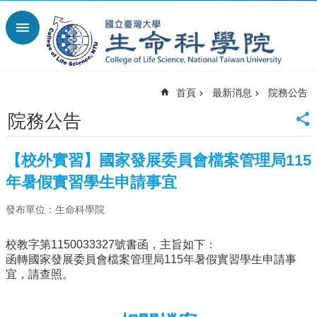
跳到主要內容區塊
進
階
搜
尋
首頁
最新消息
院務公告
回
首
院務公告
頁
臺
【校外實習】國家發展委員會檔案管理局115
大
首
年暑假實習學生申請事宜
頁
發布單位：生命科學院
網
站
導
校教字第1150033327號書函，主旨如下：
覽
函轉國家發展委員會檔案管理局115年暑假實習學生申請事
宜，請查照。
English
最
新