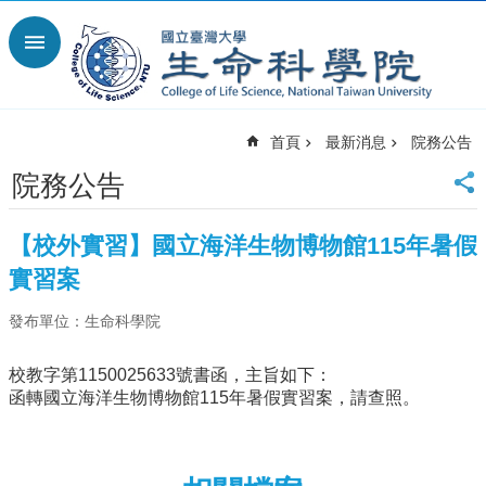
跳到主要內容區塊
進
階
搜
尋
首頁
最新消息
院務公告
回
首
院務公告
頁
臺
【校外實習】國立海洋生物博物館115年暑假
大
首
實習案
頁
發布單位：生命科學院
網
站
導
校教字第1150025633號書函，主旨如下：
覽
函轉國立海洋生物博物館115年暑假實習案，請查照。
English
最
新