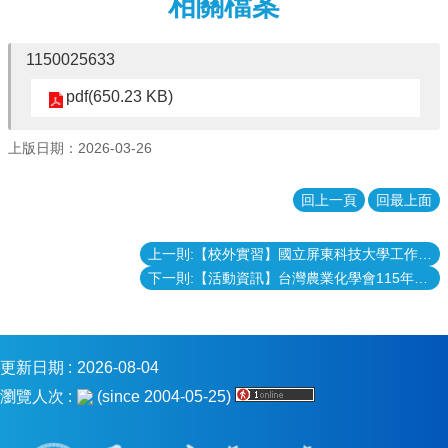
相關檔案
消
息
1150025633
本
pdf(650.23 KB)
院
介
紹
上版日期：2026-03-26
系
所
回上一頁
回最上面
學
程
上一則:【校外實習】國立屏東科技大學工作犬訓練中心115年暑期實習計畫
單
下一則:【活動資訊】台灣農業化學會115年度研討會暨第64次會員大會，歡迎踴躍報名
位
本
院
法
更新日期
2026-08-04
條
瀏覽人次
(since 2004-05-25)
常
用