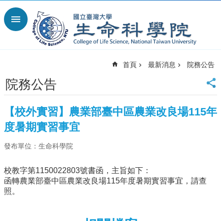
跳到主要內容區塊
進
階
搜
尋
首頁
最新消息
院務公告
回
首
院務公告
頁
臺
【校外實習】農業部臺中區農業改良場115年
大
首
度暑期實習事宜
頁
發布單位：生命科學院
網
站
導
校教字第1150022803號書函，主旨如下：
覽
函轉農業部臺中區農業改良場115年度暑期實習事宜，請查
照。
English
最
新