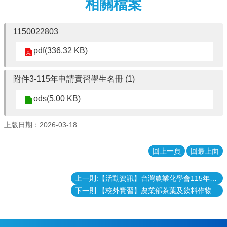
相關檔案
消
息
1150022803
本
pdf(336.32 KB)
院
介
紹
附件3-115年申請實習學生名冊 (1)
系
ods(5.00 KB)
所
學
程
上版日期：2026-03-18
單
位
回上一頁
回最上面
本
院
上一則:【活動資訊】台灣農業化學會115年度研討會暨第64次會員大會，歡迎踴躍報名
法
下一則:【校外實習】農業部茶葉及飲料作物改良場115年暑期實習案
條
常
用