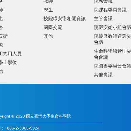
務
教師
院務會議
師
學生
院課程委員會議
生
校院環安衛相關資訊
主管會議
務
國際交流
院環安衛小組會
安衛
其他
院優良教師遴選
會議
際
生命科學館管理
工約用人員
會會議
學士學位
院圖書委員會會
他
其他會議
pyright © 2020 國立臺灣大學生命科學院
+886-2-3366-5924