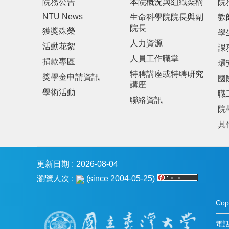
院務公告
本院概況與組織架構
院
NTU News
生命科學院院長與副
教
院長
獲獎殊榮
學
人力資源
活動花絮
課
人員工作職掌
捐款專區
環
特聘講座或特聘研究
獎學金申請資訊
國
講座
學術活動
職
聯絡資訊
院
其
更新日期
2026-08-04
瀏覽人次
(since 2004-05-25)
Co
電話：