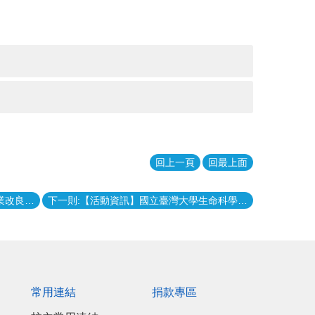
回上一頁
回最上面
上一則:【校外實習】農業部臺中區農業改良場114年度暑期實習
下一則:【活動資訊】國立臺灣大學生命科學院院學會2025/03/30(日)辦理企業博覽會，提供最實用的資訊與人脈資源，歡迎同學共襄盛舉！
常用連結
捐款專區