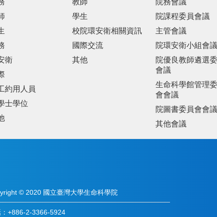
務
教師
院務會議
師
學生
院課程委員會議
生
校院環安衛相關資訊
主管會議
務
國際交流
院環安衛小組會
安衛
其他
院優良教師遴選
會議
際
生命科學館管理
工約用人員
會會議
學士學位
院圖書委員會會
他
其他會議
pyright © 2020 國立臺灣大學生命科學院
+886-2-3366-5924