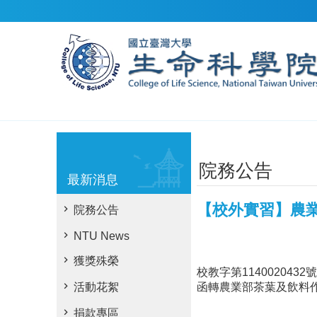
跳到主要內容區塊
院務公告
最新消息
【校外實習】農業
院務公告
NTU News
獲獎殊榮
校教字第114002043
函轉農業部茶葉及飲料作
活動花絮
捐款專區