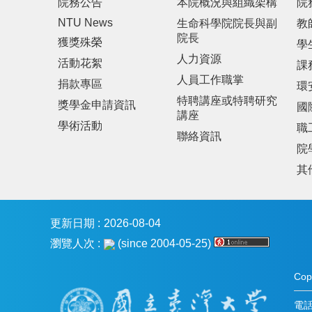
院務公告
本院概況與組織架構
院
NTU News
生命科學院院長與副
教
院長
獲獎殊榮
學
人力資源
活動花絮
課
人員工作職掌
捐款專區
環
特聘講座或特聘研究
獎學金申請資訊
國
講座
學術活動
職
聯絡資訊
院
其
更新日期
2026-08-04
瀏覽人次
(since 2004-05-25)
Co
電話：