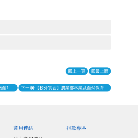
回上一頁
回最上面
上一則:【校外實習】國立科學工藝博物館114年暑假實習
下一則:【校外實習】農業部林業及自然保育署114年暑期實習
常用連結
捐款專區