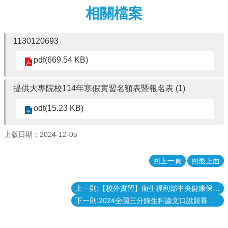
相關檔案
消
息
本
1130120693
院
pdf(669.54 KB)
介
紹
提供大專院校114年寒假實習名額表暨報名表 (1)
系
所
odt(15.23 KB)
學
程
單
上版日期：2024-12-05
位
回上一頁
回最上面
本
院
法
上一則:【校外實習】衛生福利部中央健康保險署114年暑期實習
條
下一則:2024全國三分鐘生科論文口說競賽網路人氣獎
常
用