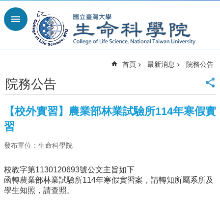
跳到主要內容區塊
進
階
搜
尋
首頁
最新消息
院務公告
回
首
院務公告
頁
臺
【校外實習】農業部林業試驗所114年寒假實
大
首
習
頁
發布單位：生命科學院
網
站
導
校教字第1130120693號公文主旨如下
覽
函轉農業部林業試驗所114年寒假實習案，請轉知所屬系所及
學生知照，請查照。
English
最
新