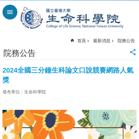
跳到主要內容區塊
進
階
搜
尋
首頁
最新消息
院務公告
回
首
院務公告
頁
臺
2024全國三分鐘生科論文口說競賽網路人氣
大
首
獎
頁
發布單位：生命科學院
網
站
導
覽
English
最
新