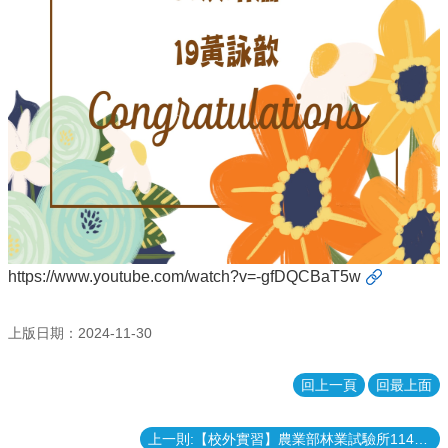
表
格
會
議
記
錄
捐
款
專
區
https://www.youtube.com/watch?v=-gfDQCBaT5w
上版日期：2024-11-30
回上一頁
回最上面
上一則:【校外實習】農業部林業試驗所114年寒假實習