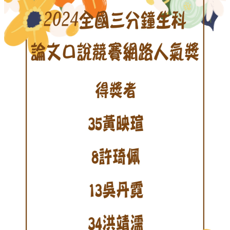
消
息
本
院
介
紹
系
所
學
程
單
位
本
院
法
條
常
用