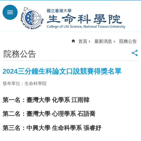
跳到主要內容區塊
進
階
搜
尋
首頁
最新消息
院務公告
回
首
院務公告
頁
臺
2024三分鐘生科論文口說競賽得獎名單
大
首
發布單位：生命科學院
頁
網
第一名：臺灣大學 化學系 江雨韓
站
導
第二名：臺灣大學 心理學系 石語喬
覽
English
第三名：中興大學 生命科學系 張睿妤
最
新