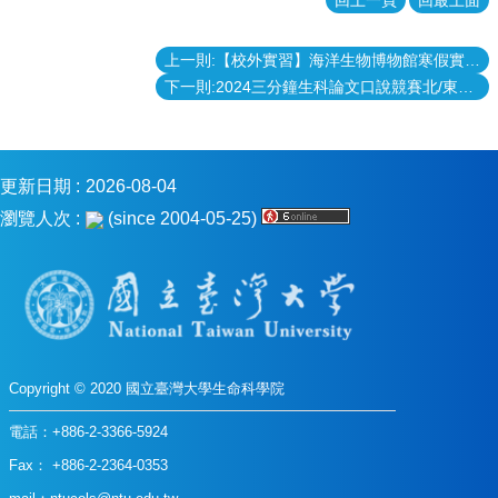
回上一頁
回最上面
表
格
上一則:【校外實習】海洋生物博物館寒假實習活動
會
下一則:2024三分鐘生科論文口說競賽北/東區預賽入圍全國決賽人員
議
記
錄
更新日期
2026-08-04
捐
款
瀏覽人次
(since 2004-05-25)
專
區
Copyright © 2020 國立臺灣大學生命科學院
電話：+886-2-3366-5924
Fax： +886-2-2364-0353