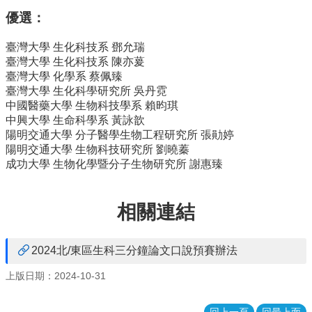
消
優選：
息
臺灣大學 生化科技系 鄧允瑞
本
臺灣大學 生化科技系 陳亦萲
院
臺灣大學 化學系 蔡佩臻
介
臺灣大學 生化科學研究所 吳丹霓
紹
中國醫藥大學 生物科技學系 賴昀琪
中興大學 生命科學系 黃詠歆
系
陽明交通大學 分子醫學生物工程研究所 張勛婷
所
陽明交通大學 生物科技研究所 劉曉蓁
學
成功大學 生物化學暨分子生物研究所 謝惠臻
程
單
位
相關連結
本
院
2024北/東區生科三分鐘論文口說預賽辦法
法
條
上版日期：2024-10-31
常
用