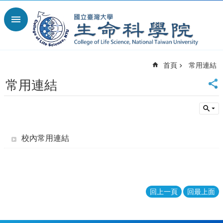
跳到主要內容區塊
進
階
搜
尋
首頁
常用連結
回
首
常用連結
頁
臺
大
首
頁
校內常用連結
網
站
導
覽
回上一頁
回最上面
English
最
新