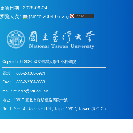
消
更新日期
2026-08-04
息
瀏覽人次
(since 2004-05-25)
本
院
介
紹
系
所
Copyright © 2020 國立臺灣大學生命科學院
學
程
電話：+886-2-3366-5924
單
Fax： +886-2-2364-0353
位
mail：
ntucols@ntu.edu.tw
本
地址 : 10617 臺北市羅斯福路四段一號
院
法
No. 1, Sec. 4, Roosevelt Rd., Taipei 10617, Taiwan (R.O.C.)
條
常
用