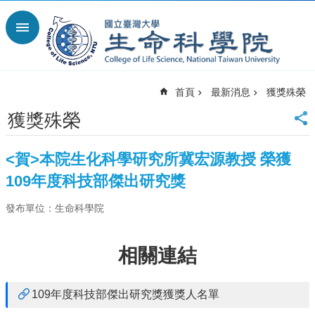
跳到主要內容區塊
進
階
搜
尋
首頁
最新消息
獲獎殊榮
回
首
獲獎殊榮
頁
臺
<賀>本院生化科學研究所冀宏源教授 榮獲
大
首
109年度科技部傑出研究獎
頁
發布單位：生命科學院
網
站
導
相關連結
覽
English
109年度科技部傑出研究獎獲獎人名單
最
新