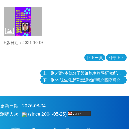
消
息
本
院
介
紹
上版日期：2021-10-06
系
所
回上一頁
回最上面
學
程
上一則:<賀>本院分子與細胞生物學研究所黃筱鈞副教授 榮獲110年度科技部吳大猷先生紀念獎
單
下一則:本院生化所冀宏源老師研究團隊研究成果榮登國際期刊Nucleic Acids Research (突破小頭症基因功能的研究瓶頸)
位
本
院
法
更新日期
2026-08-04
條
瀏覽人次
(since 2004-05-25)
常
用