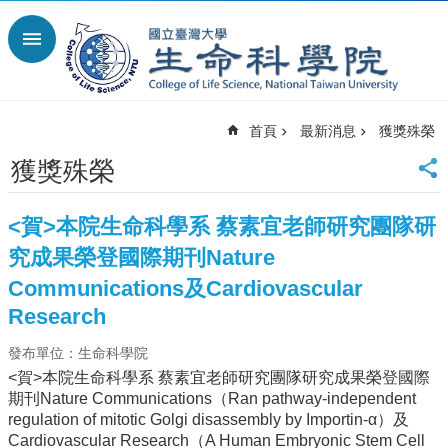
跳到主要內容區塊
進
階
搜
尋
首頁
最新消息
獲獎殊榮
回
首
獲獎殊榮
頁
臺
<賀>本院生命科學系 蔡素宜老師研究團隊研
大
首
究成果榮登國際期刊Nature
頁
Communications及Cardiovascular
網
Research
站
導
發布單位：生命科學院
覽
<賀>本院生命科學系 蔡素宜老師研究團隊研究成果榮登國際
English
期刊Nature Communications（Ran pathway-independent
regulation of mitotic Golgi disassembly by Importin-α）及
最
Cardiovascular Research（A Human Embryonic Stem Cell
新