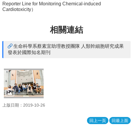
Reporter Line for Monitoring Chemical-induced
消
Cardiotoxicity）
息
本
相關連結
院
介
紹
生命科學系蔡素宜助理教授團隊 人類幹細胞研究成果
發表於國際知名期刊
系
所
學
程
單
位
本
院
上版日期：2019-10-26
法
條
回上一頁
回最上面
常
用