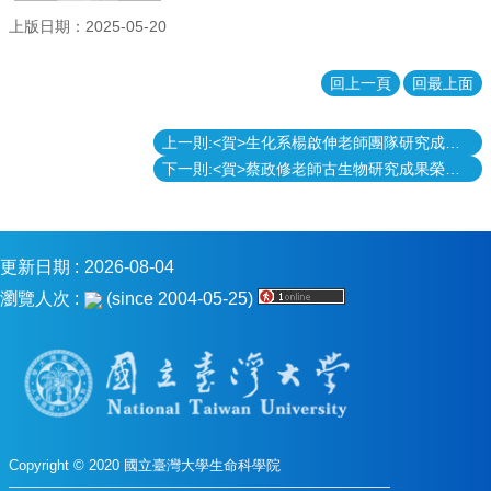
消
上版日期：2025-05-20
息
回上一頁
回最上面
本
院
介
上一則:<賀>生化系楊啟伸老師團隊研究成果榮登Nature Communications期刊
紹
下一則:<賀>蔡政修老師古生物研究成果榮登Science期刊
系
所
學
程
更新日期
2026-08-04
單
瀏覽人次
(since 2004-05-25)
位
本
院
法
條
常
Copyright © 2020 國立臺灣大學生命科學院
用