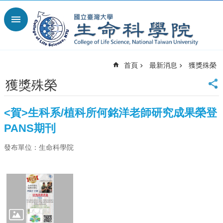
跳到主要內容區塊
進
階
搜
尋
首頁
最新消息
獲獎殊榮
回
首
獲獎殊榮
頁
臺
<賀>生科系/植科所何銘洋老師研究成果榮登
大
首
PANS期刊
頁
發布單位：生命科學院
網
站
導
覽
English
最
新