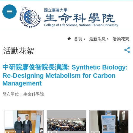
跳到主要內容區塊
進
階
搜
尋
首頁
最新消息
活動花絮
回
首
活動花絮
頁
臺
中研院廖俊智院長演講: Synthetic Biology:
大
Re-Designing Metabolism for Carbon
首
頁
Management
網
發布單位：生命科學院
站
導
覽
English
最
新