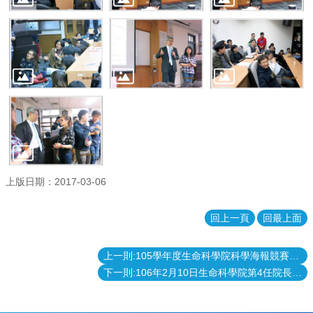
表
格
會
議
記
錄
捐
款
專
區
上版日期：2017-03-06
回上一頁
回最上面
上一則:105學年度生命科學院科學海報競賽聯展
下一則:106年2月10日生命科學院第4任院長交接典禮