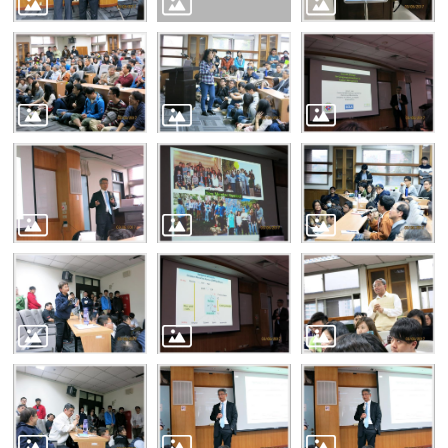
消
息
本
院
介
紹
系
所
學
程
單
位
本
院
法
條
常
用