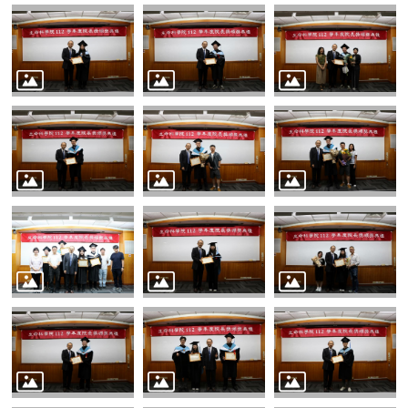
表
格
會
議
記
錄
捐
款
專
區