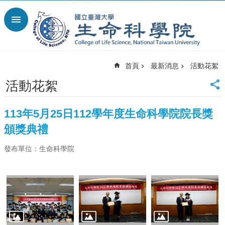
跳到主要內容區塊
進
階
搜
尋
首頁
最新消息
活動花絮
回
首
活動花絮
頁
臺
113年5月25日112學年度生命科學院院長獎
大
首
頒獎典禮
頁
發布單位：生命科學院
網
站
導
覽
English
最
新