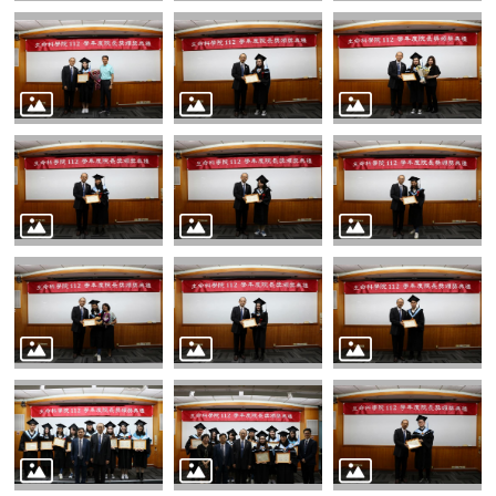
消
息
本
院
介
紹
系
所
學
程
單
位
本
院
法
條
常
用