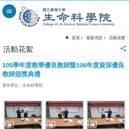
跳到主要內容區塊
進
階
搜
尋
首頁
最新消息
活動花絮
回
首
活動花絮
頁
臺
105學年度教學優良教師暨106年度資深優良
大
首
教師頒獎典禮
頁
發布單位：生命科學院
網
站
導
覽
English
最
新