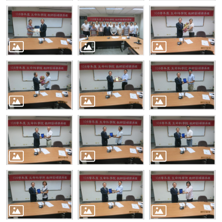
消
息
本
院
介
紹
系
所
學
程
單
位
本
院
法
條
常
用