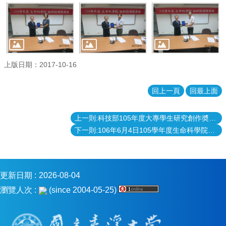
表
格
會
議
記
上版日期：2017-10-16
錄
捐
回上一頁
回最上面
款
專
上一則:科技部105年度大專學生研究創作奬頒獎
區
下一則:106年6月4日105學年度生命科學院院長獎頒獎典禮
更新日期
2026-08-04
瀏覽人次
(since 2004-05-25)