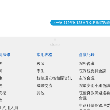
close
院法條
常用表格
會議記錄
務
教師
院務會議
師
學生
院課程委員會議
生
校院環安衛相關資訊
主管會議
務
國際交流
院環安衛小組會
安衛
其他
院優良教師遴選
會議
際
生命科學館管理
工約用人員