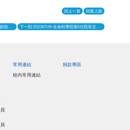
回上一頁
回最上面
上一則:112年9月28日生命科學院教師節頒獎典禮
下一則:20230728-生命科學院第5任院長交接典禮
常用連結
捐款專區
校內常用連結
議
委員
委員