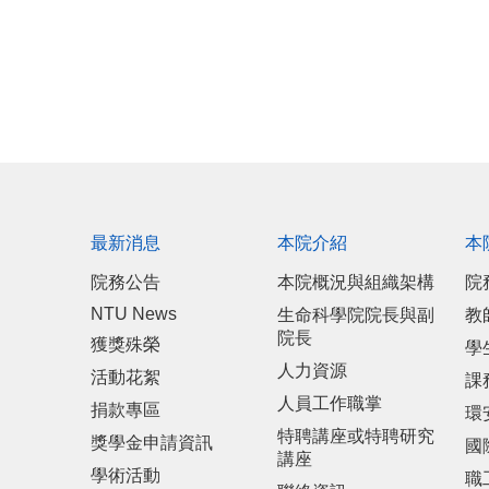
最新消息
本院介紹
本
院務公告
本院概況與組織架構
院
NTU News
生命科學院院長與副
教
院長
獲獎殊榮
學
人力資源
活動花絮
課
人員工作職掌
捐款專區
環
特聘講座或特聘研究
獎學金申請資訊
國
講座
學術活動
職